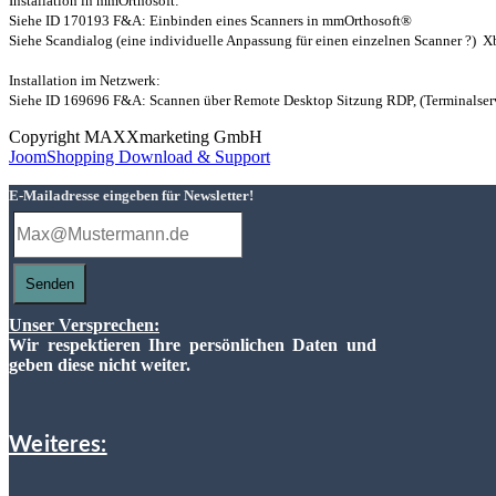
Installation in mmOrthosoft:
Siehe ID 170193 F&A: Einbinden eines Scanners in mmOrthosoft®
Siehe Scandialog (eine individuelle Anpassung für einen einzelnen Scanner ?) X
Installation im Netzwerk:
Siehe ID 169696 F&A: Scannen über Remote Desktop Sitzung RDP, (Terminalser
Copyright MAXXmarketing GmbH
JoomShopping Download & Support
E-Mailadresse eingeben für Newsletter!
Senden
Unser Versprechen:
Wir respektieren Ihre persönlichen Daten und
geben diese nicht weiter.
Weiteres: