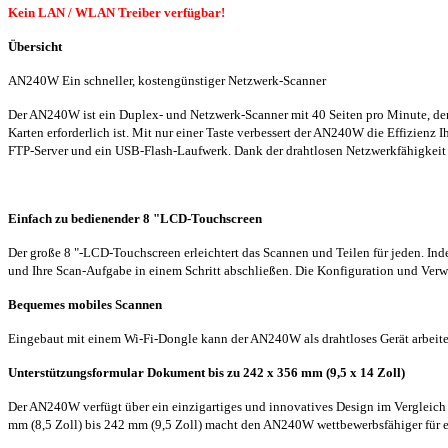
Kein LAN / WLAN Treiber verfügbar!
Übersicht
AN240W Ein schneller, kostengünstiger Netzwerk-Scanner
Der AN240W ist ein Duplex- und Netzwerk-Scanner mit 40 Seiten pro Minute, der
Karten erforderlich ist. Mit nur einer Taste verbessert der AN240W die Effizienz
FTP-Server und ein USB-Flash-Laufwerk. Dank der drahtlosen Netzwerkfähigkeit
Einfach zu bedienender 8 "LCD-Touchscreen
Der große 8 "-LCD-Touchscreen erleichtert das Scannen und Teilen für jeden. I
und Ihre Scan-Aufgabe in einem Schritt abschließen. Die Konfiguration und Ver
Bequemes mobiles Scannen
Eingebaut mit einem Wi-Fi-Dongle kann der AN240W als drahtloses Gerät arbeite
Unterstützungsformular Dokument bis zu 242 x 356 mm (9,5 x 14 Zoll)
Der AN240W verfügt über ein einzigartiges und innovatives Design im Vergleich
mm (8,5 Zoll) bis 242 mm (9,5 Zoll) macht den AN240W wettbewerbsfähiger für e