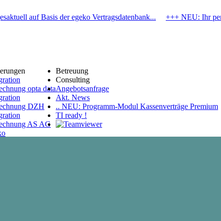
saktuell auf Basis der egeko Vertragsdatenbank...
+++ NEU: Ihr pers
erungen
Betreuung
gration
Consulting
echnung opta data
Angebotsanfrage
gration
Akt. News
echnung DZH
.. NEU: Programm-Modul Kassenverträge Premium
gration
TI ready !
echnung AS AG
ko
tragsdatenbank
Planung
ere Vision
ion 2030
enpflichtig
line Technik-
erstützung
pline Programm-
ienung