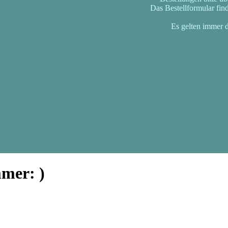
E-Rezept)
od PflegehilfeSet d.
Das Bestellformular fin
träge Premium
Standard Systeme
uktur (TI)
od Meduplus digitale
Es gelten immer d
akte (ePA)
Fortbildung
Fahrplan
g (E-Rechnung)
ng
n der Presse
mmer:
)