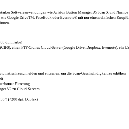
sstarker Softwareanwendungen wie Avision Button Manager, AVScan X und Nuance 
ver wie Google DriveTM, FaceBook oder Evernote® mit nur einem einfachen Knopfd
können.
00 dpi, Farbe)
(CIFS), einen FTP-Ordner, Cloud-Server (Google Drive, Dropbox, Evernote), ein 
automatisch zuschneiden und entzerren, um die Scan-Geschwindigkeit zu erhöhen
it
erformat Fütterung
nager V2 zu Cloud-Servern
36") (<200 dpi, Duplex)