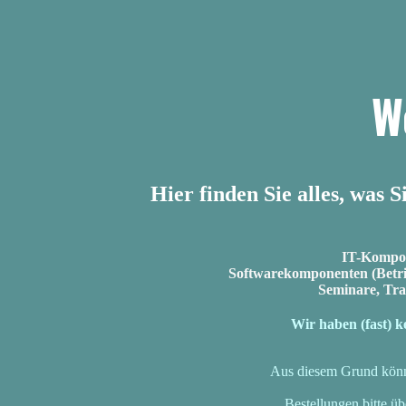
pline 360
nare, Training,
sulting
-Shop IT /
stleistungen
rner IT
W
rdinator
o Datenservice:
mmdaten Premium
: Kassenverträge
mium
erantendaten
Hier finden Sie alles, was
mium
ATA® Katalog
ragskonvertierung
fassung
IT-Kompon
zwerkanalyse
Softwarekomponenten (Betri
smittel Katalog
Seminare, Trai
ssist
ungs. Bücher
od Rezept
Wir haben (fast) 
Abrechnung
ndverord.
od
Verwaltungsdienstleistung
Aus diesem Grund können
Regulation
od Digital Marketing
Suit
Bestellungen bitte ü