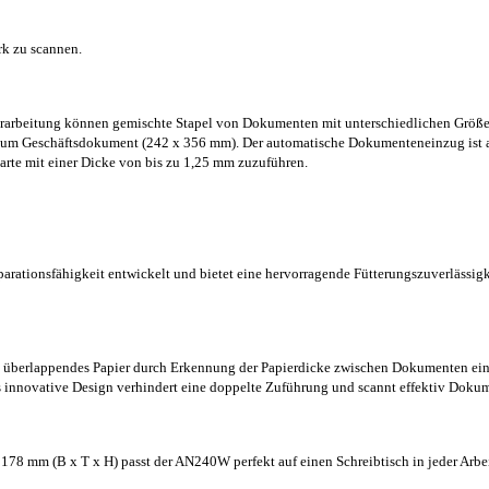
rk zu scannen.
erarbeitung können gemischte Stapel von Dokumenten mit unterschiedlichen Größen
zum Geschäftsdokument (242 x 356 mm). Der automatische Dokumenteneinzug ist au
arte mit einer Dicke von bis zu 1,25 mm zuzuführen.
rationsfähigkeit entwickelt und bietet eine hervorragende Fütterungszuverlässigke
, überlappendes Papier durch Erkennung der Papierdicke zwischen Dokumenten ein
s innovative Design verhindert eine doppelte Zuführung und scannt effektiv Doku
178 mm (B x T x H) passt der AN240W perfekt auf einen Schreibtisch in jeder Arb