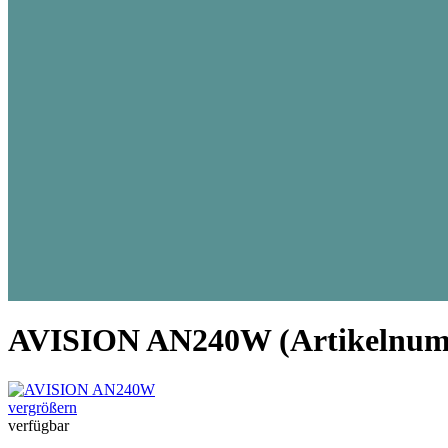
Programminbetriebnahme
Elektr. Rezept (
Optimierung Softwareeinsatz
NEU: Kassenver
Optimierung Arbeitsprozesse
Telematikinfrastr
Optimierung Anwender Check-
Elektr. Patienten
Up
Digitalisierungs-
Lasten & Pflichtenheft
Elektr. Rechnun
Individualprogrammierung
Nachfolgeregelu
Schnittstellen für Drittanbieter
Unsere Branche i
Inkasso
AVISION AN240W
(Artikelnu
vergrößern
verfügbar