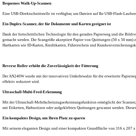
Bequemes Walk-Up-Scannen
Eine USB-Direktschnittstelle ist verfügbar, um Dateien auf Ihr USB-Flash-Laufwe
Ein Duplex-Scanner, der für Dokumente und Karten geeignet ist
Dank der fortschrittlichen Technologie für den geraden Papierweg und die Bildv
gemacht werden. Die Scangröße akzeptiert Papier von Quittungen (50 x 50 mm) 
Hartkarten wie ID-Karten, Kreditkarten, Führerschein und Krankenversicherungsk
Reverse Roller erhöht die Zuverlässigkeit der Fütterung
Der AN240W wurde mit der innovativen Umkehrwalze für die erweiterte Papiersepa
effektiv reduziert wird.
Ultraschall-Multi-Feed-Erkennung
Mit der Ultraschall-Mehrfacheinzugserkennungsfunktion ermöglicht der Scanner
mit Etiketten, Haftnotizen oder aufgeklebten Quittungen gescannt werden. Diese
Ein kompaktes Design, um Ihren Platz zu sparen
Mit seinem eleganten Design und einer kompakten Grundfläche von 316 x 207 x 