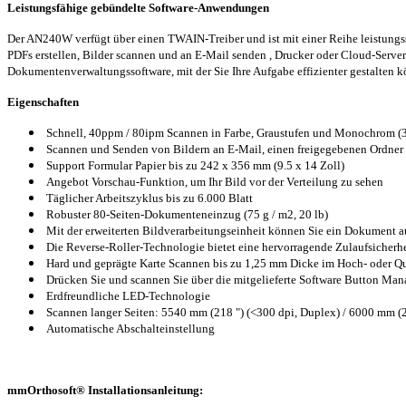
Leistungsfähige gebündelte Software-Anwendungen
Der AN240W verfügt über einen TWAIN-Treiber und ist mit einer Reihe leistung
PDFs erstellen, Bilder scannen und an E-Mail senden , Drucker oder Cloud-Ser
Dokumentenverwaltungssoftware, mit der Sie Ihre Aufgabe effizienter gestalten 
Eigenschaften
Schnell, 40ppm / 80ipm Scannen in Farbe, Graustufen und Monochrom (3
Scannen und Senden von Bildern an E-Mail, einen freigegebenen Ordner 
Support Formular Papier bis zu 242 x 356 mm (9.5 x 14 Zoll)
Angebot Vorschau-Funktion, um Ihr Bild vor der Verteilung zu sehen
Täglicher Arbeitszyklus bis zu 6.000 Blatt
Robuster 80-Seiten-Dokumenteneinzug (75 g / m2, 20 lb)
Mit der erweiterten Bildverarbeitungseinheit können Sie ein Dokument 
Die Reverse-Roller-Technologie bietet eine hervorragende Zulaufsicherhe
Hard und geprägte Karte Scannen bis zu 1,25 mm Dicke im Hoch- oder Qu
Drücken Sie und scannen Sie über die mitgelieferte Software Button Ma
Erdfreundliche LED-Technologie
Scannen langer Seiten: 5540 mm (218 ") (<300 dpi, Duplex) / 6000 mm (2
Automatische Abschalteinstellung
mmOrthosoft® Installationsanleitung: