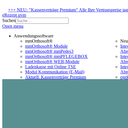
+++ NEU: "Kassenverträge Premium" Alle Ihre Vertragspreise tage
eRezept uvm
Suchen
Open menu
Anwendungssoftware
mmOrthosoft®
Neu
mmOrthosoft® Module
Inte
mmOrthosoft® mmPedes3
Abr
mmOrthosoft® mmPFLEGEBOX
Inte
mmOrthosoft® WEB-Module
Abr
Ladenkasse mit Online TSE
Inte
Modul Kommunikation (E-Mail)
Abr
Aktuell: Kassenverträge Premium
ege
Der interne Systembetreuer
Ver
Der externe IT Koordinator
In 
Webshop & Hard- und
Uns
Softwarevoraussetzungen
Vis
Kostenlos
Kost
Hotline für Programmfehler
Help
Rückmeldeanforderung RMA
Unt
Frage & Antwort Datenbank
Hel
Wunsch & Diskussion Datenbank
Bed