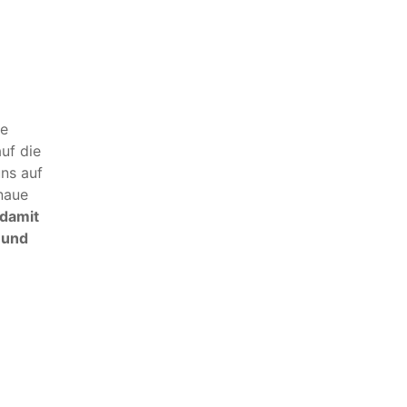
he
uf die
ns auf
naue
damit
 und
!