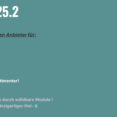
5.2
n Anbieter für:
timenter!
s durch wählbare Module !
inzigartiger Hot- &