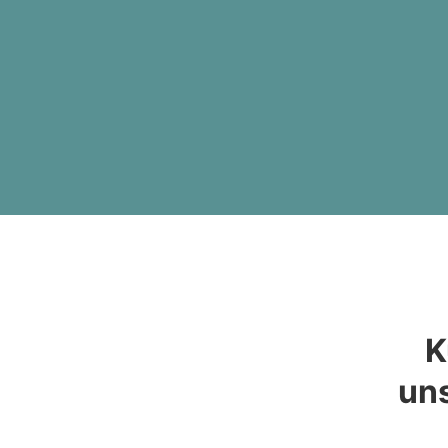
K
uns