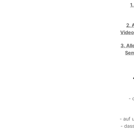
1
2. 
Video
3. Al
Sem
- 
- auf 
- das