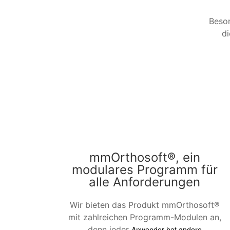
Beson
di
mmOrthosoft®, ein
modulares Programm für
alle Anforderungen
Wir bieten das Produkt mmOrthosoft®
mit zahlreichen Programm-Modulen an,
denn jeder
Anwender hat andere