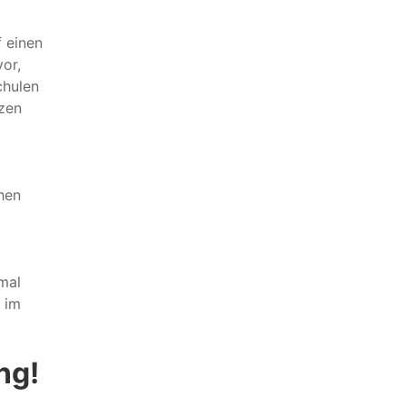
 einen
vor,
chulen
nzen
chen
nmal
 im
ng!