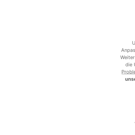
U
Anpas
Weiter
die 
Prob
unse