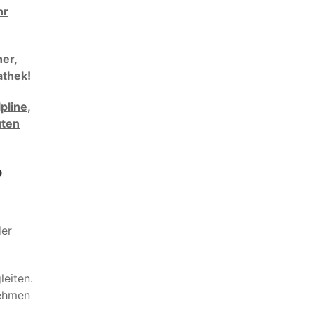
hr
er,
athek!
pline,
uten
?
der
leiten.
nehmen