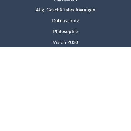
Allg. Geschäftsbedingungen
Datenschutz
Philosophie
Vision 2030
Geschichte
So funktioniert mmOrthosoft®
Kundenmeinungen
Markenbotschafter
Wir in der Presse
Unser Team
Karriere bei mmOrthosoft®
Blitzmeeting