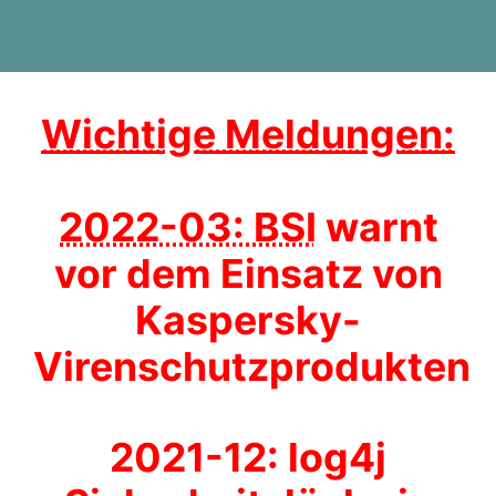
Wichtige Meldungen:
2022-03: BSI
warnt
vor dem Einsatz von
Kaspersky-
Virenschutzprodukten
2021-12: log4j