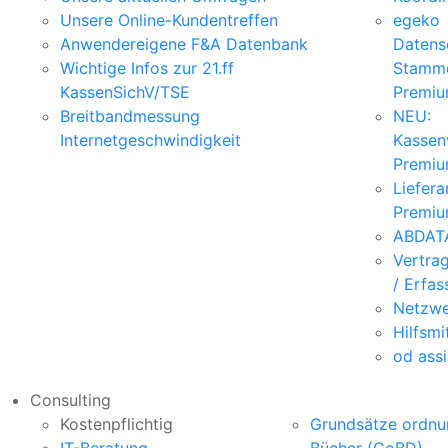
Unsere Online-Kundentreffen
egeko
Anwendereigene F&A Datenbank
Datens
Wichtige Infos zur 21.ff
Stamm
KassenSichV/TSE
Premi
Breitbandmessung
NEU:
Internetgeschwindigkeit
Kassen
Premi
Liefer
Premi
ABDATA
Vertra
/ Erfa
Netzwe
Hilfsmi
od assi
Consulting
Kostenpflichtig
Grundsätze ordnu