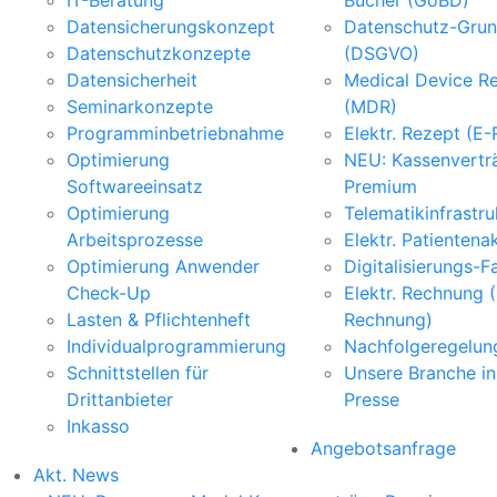
IT-Beratung
Bücher (GoBD)
Datensicherungskonzept
Datenschutz-Grun
Datenschutzkonzepte
(DSGVO)
Datensicherheit
Medical Device Re
Seminarkonzepte
(MDR)
Programminbetriebnahme
Elektr. Rezept (E
Optimierung
NEU: Kassenvertr
Softwareeinsatz
Premium
Optimierung
Telematikinfrastru
Arbeitsprozesse
Elektr. Patientena
Optimierung Anwender
Digitalisierungs-F
Check-Up
Elektr. Rechnung 
Lasten & Pflichtenheft
Rechnung)
Individualprogrammierung
Nachfolgeregelun
Schnittstellen für
Unsere Branche in
Drittanbieter
Presse
Inkasso
Angebotsanfrage
Akt. News