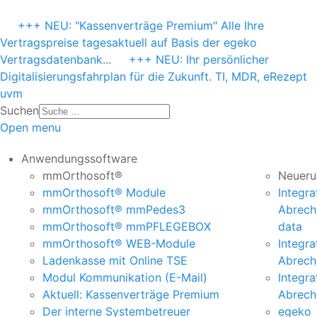
+++ NEU: "Kassenverträge Premium" Alle Ihre
Vertragspreise tagesaktuell auf Basis der egeko
Vertragsdatenbank...
+++ NEU: Ihr persönlicher
Digitalisierungsfahrplan für die Zukunft. TI, MDR, eRezept
uvm
Suchen
Open menu
Anwendungssoftware
mmOrthosoft®
Neueru
mmOrthosoft® Module
Integra
mmOrthosoft® mmPedes3
Abrech
mmOrthosoft® mmPFLEGEBOX
data
mmOrthosoft® WEB-Module
Integra
Ladenkasse mit Online TSE
Abrec
Modul Kommunikation (E-Mail)
Integra
Aktuell: Kassenverträge Premium
Abrech
Der interne Systembetreuer
egeko