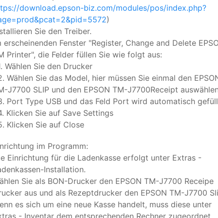
ttps://download.epson-biz.com/modules/pos/index.php?
age=prod&pcat=2&pid=5572
)
stallieren Sie den Treiber.
m erscheinenden Fenster "Register, Change and Delete EPS
 Printer", die Felder füllen Sie wie folgt aus:
. Wählen Sie den Drucker
. Wählen Sie das Model, hier müssen Sie einmal den EPSO
M-J7700 SLIP und den EPSON TM-J7700Receipt auswählen
. Port Type USB und das Feld Port wird automatisch gefüll
. Klicken Sie auf Save Settings
. Klicken Sie auf Close
inrichtung im Programm:
ie Einrichtung für die Ladenkasse erfolgt unter Extras -
adenkassen-Installation.
ählen Sie als BON-Drucker den EPSON TM-J7700 Receipe
rucker aus und als Rezeptdrucker den EPSON TM-J7700 Sli
enn es sich um eine neue Kasse handelt, muss diese unter
xtras - Inventar dem entsprechenden Rechner zugeordnet