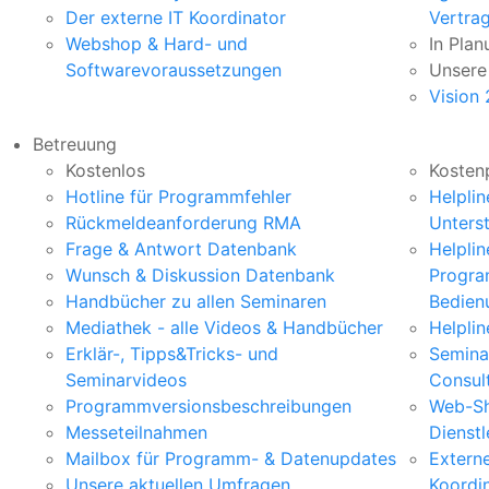
Der externe IT Koordinator
Vertra
Webshop & Hard- und
In Plan
Softwarevoraussetzungen
Unsere
Vision
Betreuung
Kostenlos
Kostenp
Hotline für Programmfehler
Helplin
Rückmeldeanforderung RMA
Unters
Frage & Antwort Datenbank
Helplin
Wunsch & Diskussion Datenbank
Progr
Handbücher zu allen Seminaren
Bedien
Mediathek - alle Videos & Handbücher​
Helpli
Erklär-, Tipps&Tricks- und
Seminar
Seminarvideos
Consul
Programmversionsbeschreibungen
Web-Sh
Messeteilnahmen
Dienstl
Mailbox für Programm- & Datenupdates
Externe
Unsere aktuellen Umfragen
Koordi