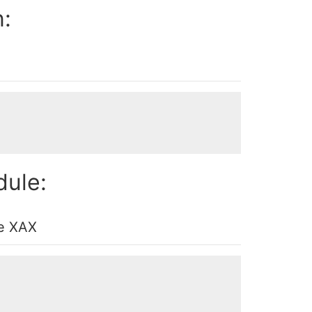
:
dule:
le XAX