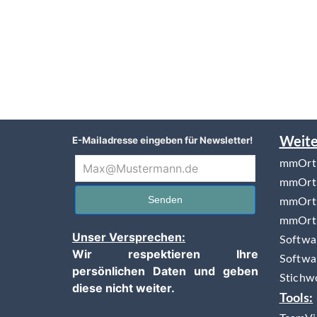
E-Mailadresse eingeben für Newsletter!
Weite
mmOrth
mmOrt
Senden
mmOrth
mmOrth
Unser Versprechen:
Softwar
Wir respektieren Ihre
Softwa
persönlichen Daten und geben
Stichw
diese nicht weiter.
Tools: